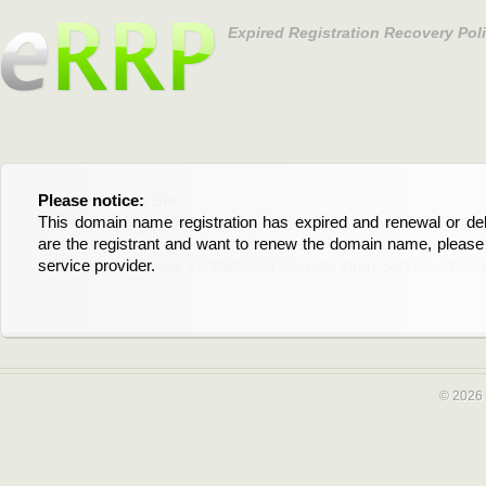
Expired Registration Recovery Pol
Please notice:
Bitte beachten Sie:
This domain name registration has expired and renewal or dele
Diese Domainregistrierung ist abgelaufen und die Verläng
are the registrant and want to renew the domain name, please 
Domain stehen an. Wenn Sie der Registrant sind und di
service provider.
verlängern möchten, kontaktieren Sie bitte Ihren Service-Provid
© 2026