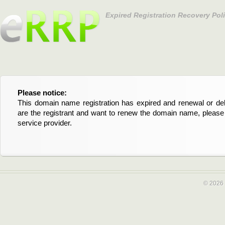
Expired Registration Recovery Pol
Please notice:
Bitte beachten Sie:
This domain name registration has expired and renewal or dele
Diese Domainregistrierung ist abgelaufen und die Verläng
are the registrant and want to renew the domain name, please 
Domain stehen an. Wenn Sie der Registrant sind und di
service provider.
verlängern möchten, kontaktieren Sie bitte Ihren Service-Provid
© 2026