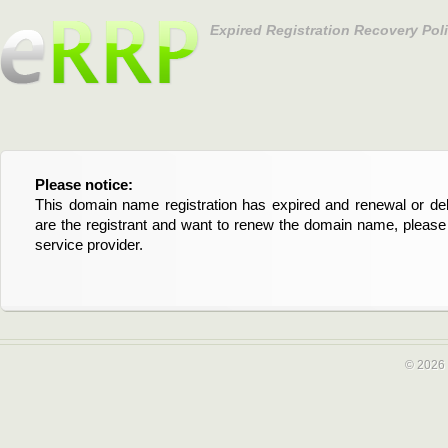
Expired Registration Recovery Pol
Please notice:
Bitte beachten Sie:
This domain name registration has expired and renewal or dele
Diese Domainregistrierung ist abgelaufen und die Verläng
are the registrant and want to renew the domain name, please 
Domain stehen an. Wenn Sie der Registrant sind und di
service provider.
verlängern möchten, kontaktieren Sie bitte Ihren Service-Provid
© 2026